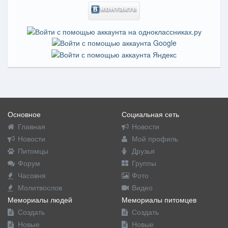
Основное
Социальная сеть
Главная
Новости
Новости
Мой профиль
Питомцы
Друзья
Форум
Группы
Часовня
Фото
Молитвослов
Видео
Мемориалы людей
Мемориалы питомцев
Создать
Создать
Новые
Новые