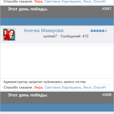
Спасибо сказали:
Лера
,
Светлана Харлашина
,
Леся
,
ОльгаН
Этот день победы.
#1917
Анечка Макарова
НЕ В СЕТИ
nysha67
Сообщений: 472
Администратор запретил публиковать записи гостям.
Спасибо сказали:
Лера
,
Светлана Харлашина
,
Леся
,
ОльгаН
Этот день победы.
#1939