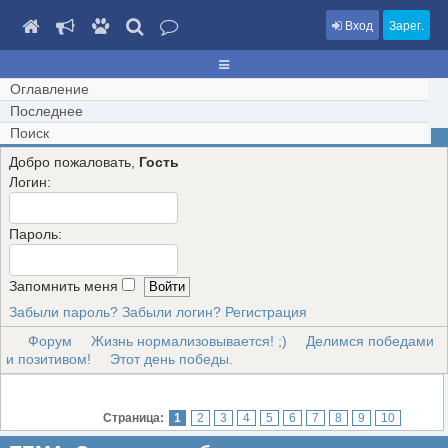
Вход
Зарег.
Оглавление
Последнее
Поиск
Добро пожаловать,
Гость
Логин:
Пароль:
Запомнить меня
Забыли пароль?
Забыли логин?
Регистрация
Форум
Жизнь нормализовывается! ;)
Делимся победами
и позитивом!
Этот день победы.
Страница:
1
2
3
4
5
6
7
8
9
10