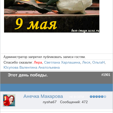
Администратор запретил публиковать записи гостям.
Спасибо сказали:
Лера
,
Светлана Харлашина
,
Леся
,
ОльгаН
,
Юсупова Валентина Анатольевна
Этот день победы.
#1901
Анечка Макарова
НЕ В СЕТИ
nysha67
Сообщений: 472