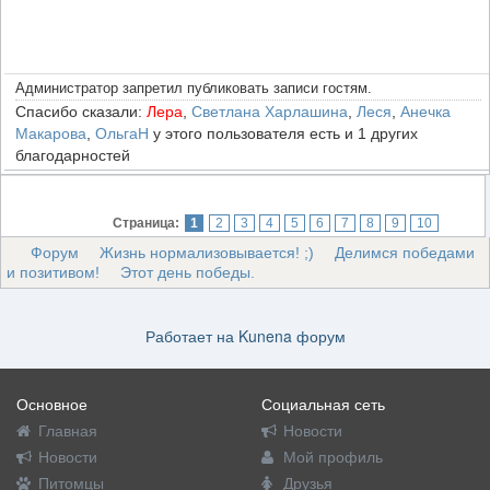
Администратор запретил публиковать записи гостям.
Спасибо сказали:
Лера
,
Светлана Харлашина
,
Леся
,
Анечка
Макарова
,
ОльгаН
у этого пользователя есть и 1 других
благодарностей
Страница:
1
2
3
4
5
6
7
8
9
10
Форум
Жизнь нормализовывается! ;)
Делимся победами
и позитивом!
Этот день победы.
Работает на
Kunena форум
Основное
Социальная сеть
Главная
Новости
Новости
Мой профиль
Питомцы
Друзья