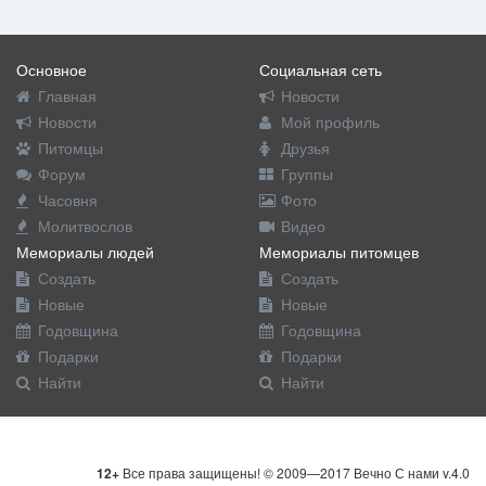
Основное
Социальная сеть
Главная
Новости
Новости
Мой профиль
Питомцы
Друзья
Форум
Группы
Часовня
Фото
Молитвослов
Видео
Мемориалы людей
Мемориалы питомцев
Создать
Создать
Новые
Новые
Годовщина
Годовщина
Подарки
Подарки
Найти
Найти
12+
Все права защищены! © 2009—2017 Вечно С нами v.4.0