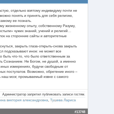
астую, отдельно взятому индивидуму почти не
озможно понять и принять для себя религию,
самому ее познать.
ему жизненному опыту, собственному Разуму,
костыли» чужих знаний, учений и религий…
лок на сторонние сайты и авторитетные
снуться, закрыть глаза-открыть-снова закрыть
ысл подсказывают иное: не может все
быть что-то, что было ответственным за
ть Сознанием. Не Богом, не душой, а именно
в иных измерениях, будучи свободным от
ных постулатов. Возможно, обретение иного –
ь наш мозг, промываемый извне с самого
Администратор запретил публиковать записи гостям.
ина виктория александровна
,
Тушева Лариса
#13748