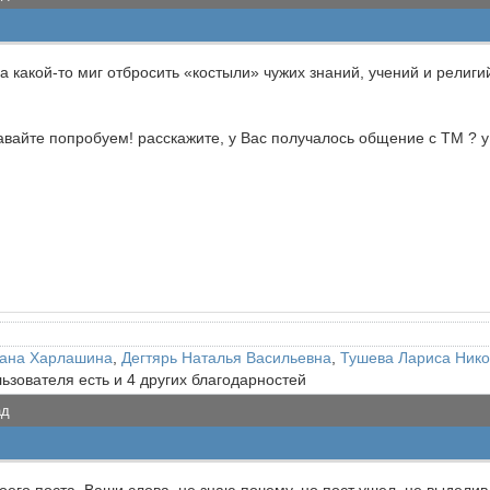
а какой-то миг отбросить «костыли» чужих знаний, учений и религ
авайте попробуем! расскажите, у Вас получалось общение с ТМ ? у 
ана Харлашина
,
Дегтярь Наталья Васильевна
,
Тушева Лариса Ник
льзователя есть и 4 других благодарностей
ад