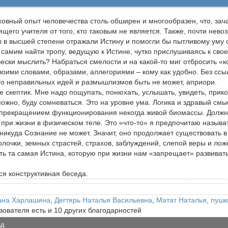
овный опыт человечества столь обширен и многообразен, что, зач
ящего учителя от того, кто таковым не является. Также, почти нев
бы в высшей степени отражали Истину и помогли бы пытливому уму 
 самим найти тропу, ведущую к Истине, чутко прислушиваясь к сво
чески мыслить? Набраться смелости и на какой-то миг отбросить «
воими словами, образами, аллегориями – кому как удобно. Без ссы
то неправильных идей и размышлизмов быть не может, априори.
ре скептик. Мне надо пощупать, понюхать, услышать, увидеть, прико
озможно, буду сомневаться. Это на уровне ума. Логика и здравый см
прекращением функционирования некогда живой биомассы. Должно 
 при жизни в физическом теле. Это «что-то» я предпочитаю называ
 никуда Сознание не может. Значит, оно продолжает существовать 
лочки, земных страстей, страхов, заблуждений, слепой веры и лож
ть та самая Истина, которую при жизни нам «запрещает» развиват
ся конструктивная беседа.
ана Харлашина
,
Дегтярь Наталья Васильевна
,
Матат Наталья
,
пушк
зователя есть и 10 других благодарностей
ад