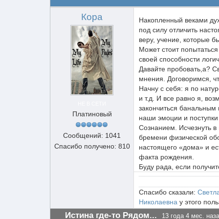
Кора
Накопленный веками дух
под силу отличить насто
веру, учение, которые 
Может стоит попытаться
своей способности логи
Давайте пробовать,а? С
мнения. Договоримся, ч
Начну с себя: я по нату
и т.д. И все равно я, в
НЕ В СЕТИ
закончиться банальным 
Платиновый
наши эмоции и поступки
Сознанием. Исчезнуть в
Сообщений: 1041
бремени физической обо
Спасибо получено: 810
настоящего «дома» и ес
факта рождения.
Буду рада, если получит
Спасибо сказали:
Светл
Николаевна
у этого поль
Истина где-то Рядом...
13 года 4 мес. наз