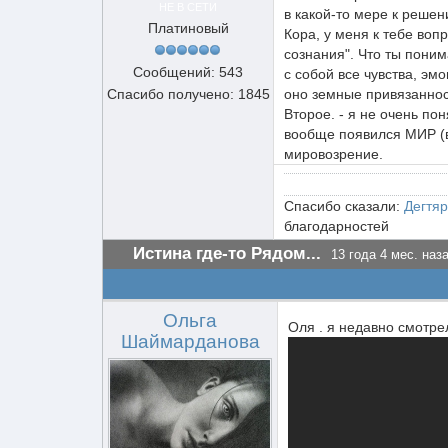
НЕ В СЕТИ
в какой-то мере к решен
Платиновый
Кора, у меня к тебе воп
сознания". Что ты пони
Сообщений: 543
с собой все чувства, эм
Спасибо получено: 1845
оно земные привязанност
Второе. - я не очень по
вообще появился МИР (вс
мировозрение.
Спасибо сказали:
Дегтя
благодарностей
Истина где-то Рядом...
13 года 4 мес. наз
Ольга
Оля . я недавно смотрел
Шаймарданова