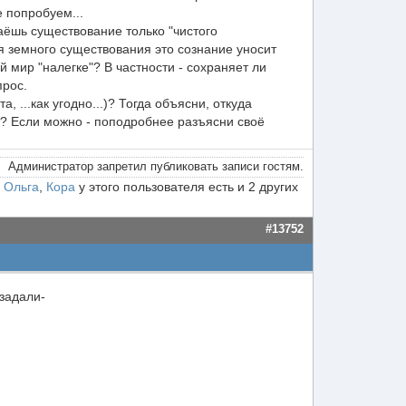
е попробуем...
наёшь существование только "чистого
я земного существования это сознание уносит
й мир "налегке"? В частности - сохраняет ли
прос.
 ...как угодно...)? Тогда объясни, откуда
ет? Если можно - поподробнее разъясни своё
Администратор запретил публиковать записи гостям.
,
Ольга
,
Кора
у этого пользователя есть и 2 других
#13752
 задали-