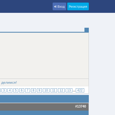
Вход
Регистрация
, делимся!
3
4
5
6
7
8
9
10
11
12
13
...
422
#13740