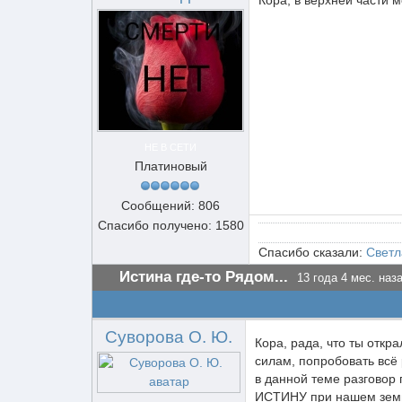
Кора, в верхней части м
НЕ В СЕТИ
Платиновый
Сообщений: 806
Спасибо получено: 1580
Спасибо сказали:
Светл
Истина где-то Рядом...
13 года 4 мес. наз
Суворова О. Ю.
Кора, рада, что ты откр
силам, попробовать всё 
в данной теме разговор 
ИСТИНУ при нашем земно