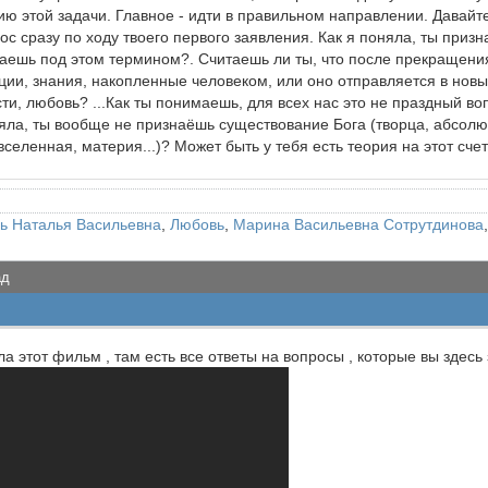
ию этой задачи. Главное - идти в правильном направлении. Давайт
рос сразу по ходу твоего первого заявления. Как я поняла, ты приз
маешь под этом термином?. Считаешь ли ты, что после прекращени
оции, знания, накопленные человеком, или оно отправляется в новы
и, любовь? ...Как ты понимаешь, для всех нас это не праздный во
няла, ты вообще не признаёшь существование Бога (творца, абсолюта,
еленная, материя...)? Может быть у тебя есть теория на этот сч
рь Наталья Васильевна
,
Любовь
,
Марина Васильевна Сотрутдинова
ад
а этот фильм , там есть все ответы на вопросы , которые вы здесь