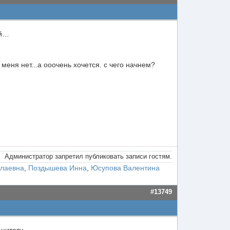
ий…
меня нет...а ооочень хочется. с чего начнем?
Администратор запретил публиковать записи гостям.
олаевна
,
Поздышева Инна
,
Юсупова Валентина
#13749