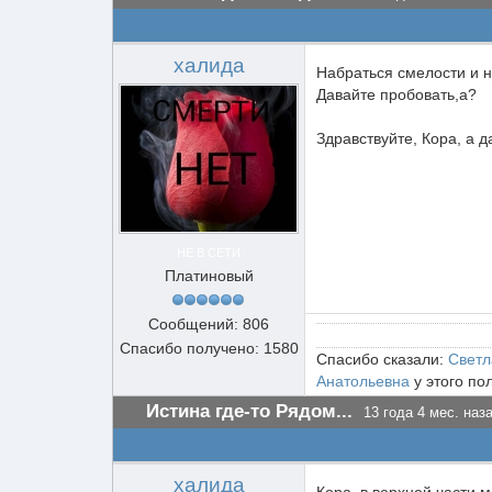
халида
Набраться смелости и н
Давайте пробовать,а?
Здравствуйте, Кора, а д
НЕ В СЕТИ
Платиновый
Сообщений: 806
Спасибо получено: 1580
Спасибо сказали:
Светл
Анатольевна
у этого по
Истина где-то Рядом...
13 года 4 мес. наз
халида