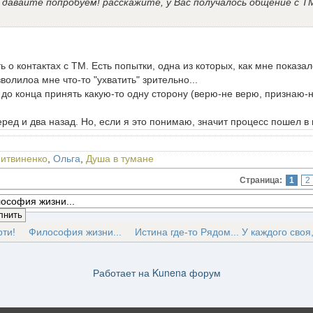
 давайте попробуем! расскажите, у Вас получалось общение с ТМ 
 о контактах с ТМ. Есть попытки, одна из которых, как мне показало
волилоа мне что-то "ухватить" зрительно...
 до конца принять какую-то одну сторону (верю-не верю, признаю-н
еред и два назад. Но, если я это понимаю, значит процесс пошел 
Литвиненко
,
Ольга
,
Душа в тумане
Страница:
1
2
рти!
Философия жизни...
Истина где-то Рядом... У каждого своя
Работает на
Kunena форум