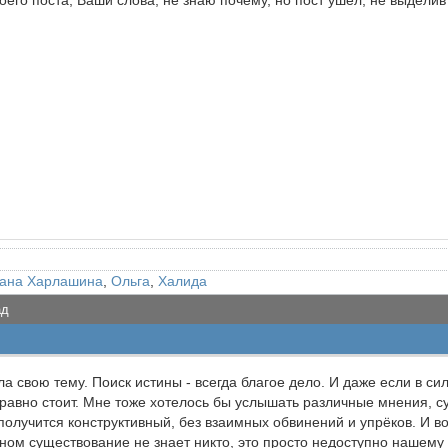
оего поста, Ваши слова, не знаю почему, но пост ушел, не выделив 
ана Харлашина
,
Ольга
,
Халида
ад
ала свою тему. Поиск истины - всегда благое дело. И даже если в с
равно стоит. Мне тоже хотелось бы услышать различные мнения, су
получится конструктивный, без взаимных обвинений и упрёков. И в
м существование не знает никто, это просто недоступно нашему