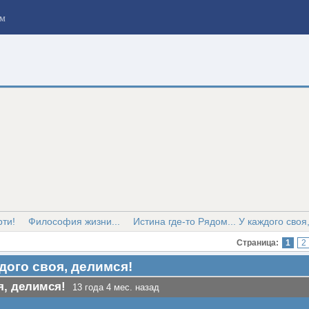
м
рти!
Философия жизни...
Истина где-то Рядом... У каждого своя
Страница:
1
2
ждого своя, делимся!
я, делимся!
13 года 4 мес. назад