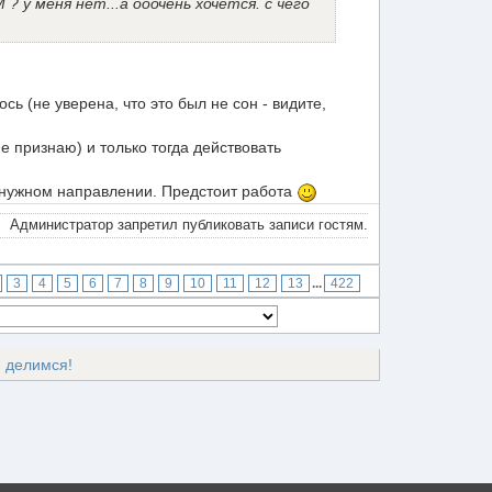
? у меня нет...а ооочень хочется. с чего
сь (не уверена, что это был не сон - видите,
е признаю) и только тогда действовать
в нужном направлении. Предстоит работа
Администратор запретил публиковать записи гостям.
3
4
5
6
7
8
9
10
11
12
13
...
422
, делимся!