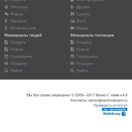
Питомцы
Друзья
Форум
Группы
Часовня
Фото
Молитвослов
Видео
Мемориалы людей
Мемориалы питомцев
Создать
Создать
Новые
Новые
Годовщина
Годовщина
Подарки
Подарки
Найти
Найти
12+
Все права защищены! © 2009—2017 Вечно С нами v.4.0
Контакты: admin@vechnosnami.ru
Проверить аттестат