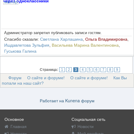
через одноклассники
Администратор запретил публиковать записи гостям.
Спасибо сказали:
Светлана Харлашина
,
Ольга Владимировна
,
Ишдавлетова Зульфия
,
Васильева Марина Валентиновна
,
Гуськова Галина
Страница:
1
2
3
4
5
6
7
8
9
Форум
О сайте и форуме!
О сайте и форуме!
Как Вы
попали на наш сайт?
Работает на
Kunena форум
Основное
Социальная сеть
Главная
Новости
Новости
Мой профиль