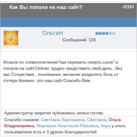
Как Вы попали на наш сайт?
#2183
ОльгаН
НЕ В СЕТИ
Сообщений: 118
Искала по словосочетанию"как пережить смерть сына" и
попала на сайт.Сейчас трудно представить свой день , без
вас.Сочувствие , понимание, желание разделить боль от
потери близких- это наш сайт.Спасибо Вам.
Администратор запретил публиковать записи гостям.
Спасибо сказали:
Светлана Харлашина
,
Светлана
,
Ольга
Владимировна
,
Марченко Анастасия Юрьевна
,
Asya
у этого
пользователя есть и 3 других благодарностей