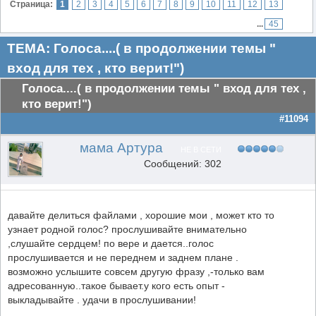
Страница:
1
2
3
4
5
6
7
8
9
10
11
12
13
...
45
ТЕМА: Голоса....( в продолжении темы "
вход для тех , кто верит!")
Голоса....( в продолжении темы " вход для тех ,
кто верит!")
#11094
мама Артура
НЕ В СЕТИ
Сообщений: 302
давайте делиться файлами , хорошие мои , может кто то
узнает родной голос? прослушивайте внимательно
,слушайте сердцем! по вере и дается..голос
прослушивается и не переднем и заднем плане .
возможно услышите совсем другую фразу ,-только вам
адресованную..такое бывает.у кого есть опыт -
выкладывайте . удачи в прослушивании!