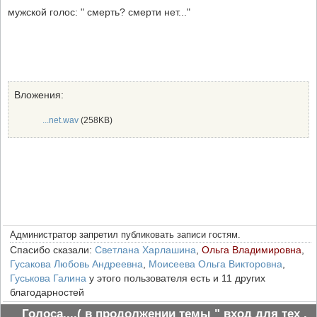
мужской голос: " смерть? смерти нет..."
Вложения:
...net.wav
(258KB)
Администратор запретил публиковать записи гостям.
Спасибо сказали:
Светлана Харлашина
,
Ольга Владимировна
,
Гусакова Любовь Андреевна
,
Моисеева Ольга Викторовна
,
Гуськова Галина
у этого пользователя есть и 11 других
благодарностей
Голоса....( в продолжении темы " вход для тех ,