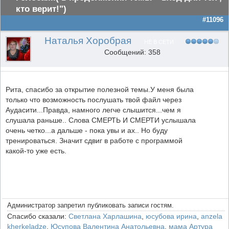
кто верит!")
#11096
Наталья Хоробрая
НЕ В СЕТИ
Сообщений: 358
Рита, спасибо за открытие полезной темы.У меня была
только что возможность послушать твой файл через
Аудасити...Правда, намного легче слышится...чем я
слушала раньше.. Слова СМЕРТЬ И СМЕРТИ услышала
очень четко...а дальше - пока увы и ах.. Но буду
тренироваться. Значит сдвиг в работе с программой
какой-то уже есть.
Администратор запретил публиковать записи гостям.
Спасибо сказали:
Светлана Харлашина
,
юсубова ирина
,
anzela
kherkeladze
,
Юсупова Валентина Анатольевна
,
мама Артура