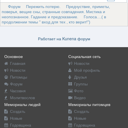
Форум
Пережить потерю.
Предчуствие, приметы,
поверья, вещие сны, странные совпадения. Мистика и
неопознанное. Гадание и предсказание.
Голоса....( в
продолжении темы " вход для тех , кто верит!")
Работает на
Kunena форум
Основное
Социальная сеть
Главная
Новости
Новости
Мой профиль
Питомцы
Друзья
Форум
Группы
Часовня
Фото
Молитвослов
Видео
Мемориалы людей
Мемориалы питомцев
Создать
Создать
Новые
Новые
Годовщина
Годовщина