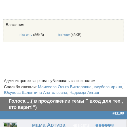
Вложения:
...nka.wav
(86KB)
...boi.wav
(43KB)
Администратор запретил публиковать записи гостям.
Спасибо сказали:
Моисеева Ольга Викторовна
,
юсубова ирина
,
Юсупова Валентина Анатольевна
,
Надежда Алгаш
Голоса....( в продолжении темы " вход для тех ,
кто верит!")
#11100
мама Артура
НЕ В СЕТИ