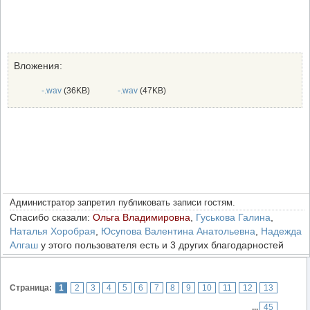
Вложения:
-.wav
(36KB)
-.wav
(47KB)
Администратор запретил публиковать записи гостям.
Спасибо сказали:
Ольга Владимировна
,
Гуськова Галина
,
Наталья Хоробрая
,
Юсупова Валентина Анатольевна
,
Надежда
Алгаш
у этого пользователя есть и 3 других благодарностей
Страница:
1
2
3
4
5
6
7
8
9
10
11
12
13
...
45