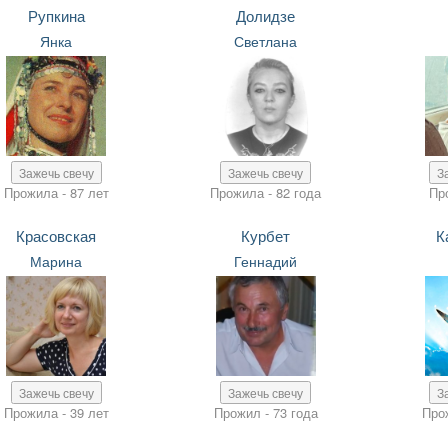
Рупкина
Долидзе
Янка
Светлана
Зажечь свечу
Зажечь свечу
З
Прожила - 87 лет
Прожила - 82 года
Пр
Красовская
Курбет
К
Марина
Геннадий
Зажечь свечу
Зажечь свечу
З
Прожила - 39 лет
Прожил - 73 года
Про