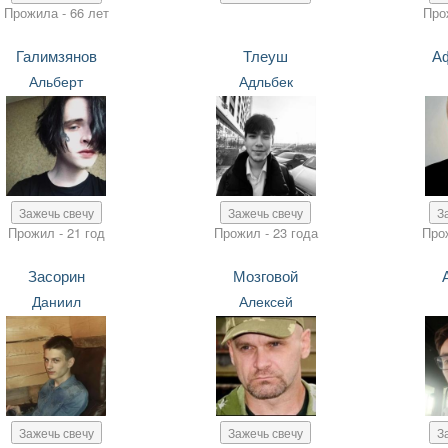
Прожила - 66 лет
Про
Галимзянов
Тлеуш
А
Альберт
Адльбек
Зажечь свечу
Зажечь свечу
З
Прожил - 21 год
Прожил - 23 года
Про
Засорин
Мозговой
Даниил
Алексей
Зажечь свечу
Зажечь свечу
З