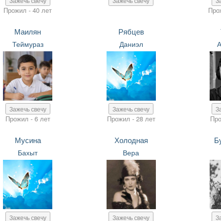
Зажечь свечу
Зажечь свечу
З
Прожил - 40 лет
Про
Маилян
Рябцев
Теймураз
Даниэл
А
Зажечь свечу
Зажечь свечу
З
Прожил - 6 лет
Прожил - 28 лет
Про
Мусина
Холодная
Б
Бахыт
Вера
Зажечь свечу
Зажечь свечу
З