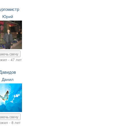
ургомистр
Юрий
ажечь свечу
жил - 47 лет
Давидов
Данил
ажечь свечу
ожил - 8 лет