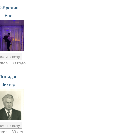
Габрелян
Яна
ажечь свечу
ила - 33 года
Долидзе
Виктор
ажечь свечу
жил - 89 лет