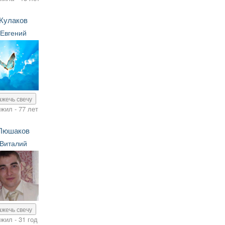
Кулаков
Евгений
ажечь свечу
жил - 77 лет
Люшаков
Виталий
ажечь свечу
жил - 31 год