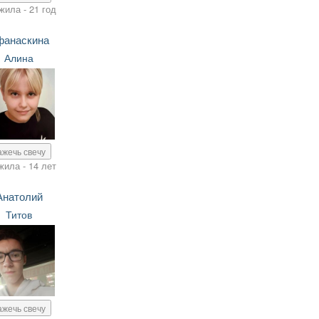
жила - 21 год
фанаскина
Алина
ажечь свечу
жила - 14 лет
Анатолий
Титов
ажечь свечу