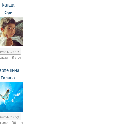
Канда
Юри
ажечь свечу
ожил - 8 лет
арпешина
Галина
ажечь свечу
жила - 90 лет