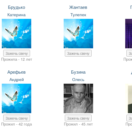
Брудько
Жантаев
Катерина
Тулепек
Зажечь свечу
Зажечь свечу
З
Прожила - 12 лет
Прож
Арефьев
Бузина
Андрей
Олесь
Зажечь свечу
Зажечь свечу
З
Прожил - 42 года
Прожил - 45 лет
Про