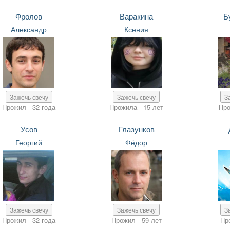
Фролов
Варакина
Б
Александр
Ксения
Зажечь свечу
Зажечь свечу
З
Прожил - 32 года
Прожила - 15 лет
Про
Усов
Глазунков
Георгий
Фёдор
Зажечь свечу
Зажечь свечу
З
Прожил - 32 года
Прожил - 59 лет
Пр