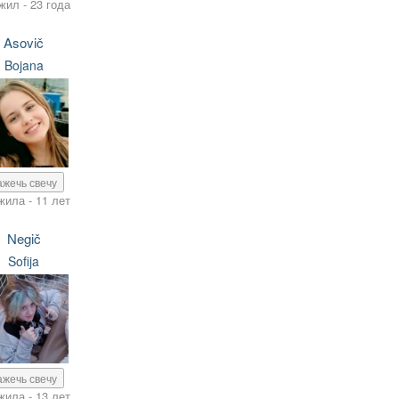
жил - 23 года
Asovič
Bojana
ажечь свечу
жила - 11 лет
Negič
Sofija
ажечь свечу
жила - 13 лет