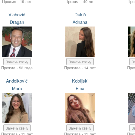
Прожил - 19 лет
Прожил - 40 лет
Про
Vlahović
Dukič
Dragan
Adriana
Зажечь свечу
Зажечь свечу
З
Прожил - 53 года
Прожила - 14 лет
Про
Anđelković
Kobiljski
Mara
Ema
Зажечь свечу
Зажечь свечу
З
Прожила - 13 лет
Прожила - 13 лет
Про