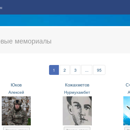
м
вые мемориалы
1
2
3
...
95
Юков
Кожахметов
С
Алексей
Нурмухамбет