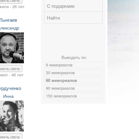
ажечь свечу
C подарками
жила - 26 лет
Найти
Тынгаев
лександр
Выводить по:
6 мемориалов
ажечь свечу
30 мемориалов
жил - 46 лет
60 мемориалов
урдученко
90 мемориалов
Инна
150 мемориалов
ажечь свечу