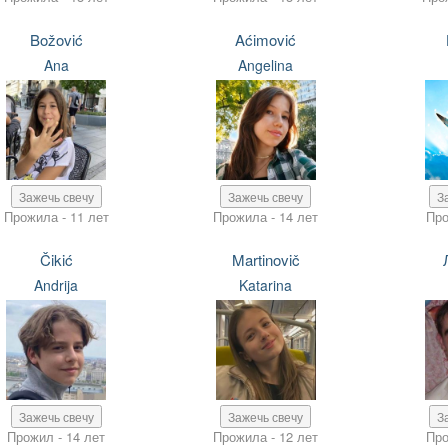
Božović
Aćimović
Ana
Angelina
Зажечь свечу
Зажечь свечу
З
Прожила - 11 лет
Прожила - 14 лет
Про
Čikić
Martinovič
Andrija
Katarina
Зажечь свечу
Зажечь свечу
З
Прожил - 14 лет
Прожила - 12 лет
Про