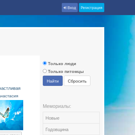
Вход
Регистрация
Только люди
Только питомцы
Найти
Сбросить
частливая
Анастасия
Мемориалы:
Новые
Годовщина