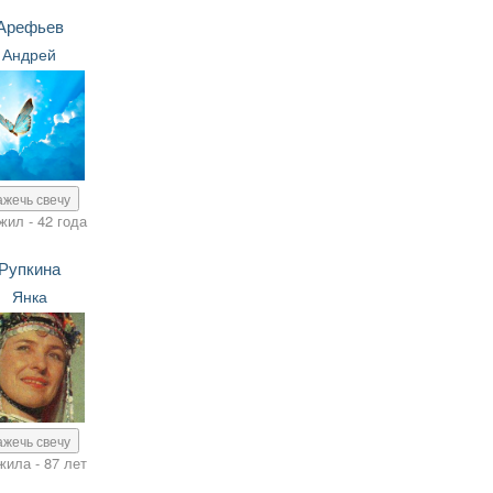
Арефьев
Андрей
ажечь свечу
жил - 42 года
Рупкина
Янка
ажечь свечу
жила - 87 лет