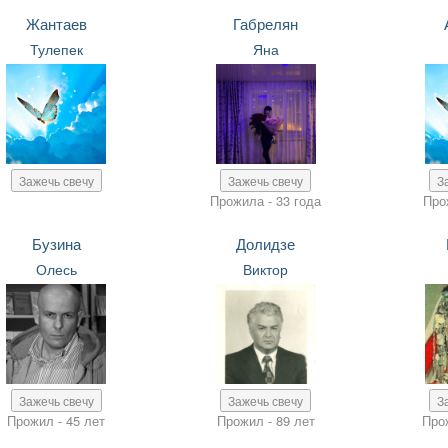
Жантаев
Габрелян
Тулепек
Яна
Зажечь свечу
Зажечь свечу
З
Прожила - 33 года
Про
Бузина
Долидзе
Олесь
Виктор
Зажечь свечу
Зажечь свечу
З
Прожил - 45 лет
Прожил - 89 лет
Про