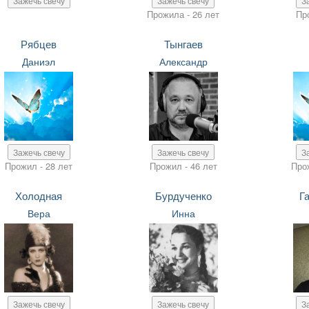
Зажечь свечу
Зажечь свечу
З
Прожила - 26 лет
Пр
Рябцев
Тынгаев
Даниэл
Александр
Зажечь свечу
Зажечь свечу
З
Прожил - 28 лет
Прожил - 46 лет
Про
Холодная
Бурдученко
Г
Вера
Инна
Зажечь свечу
Зажечь свечу
З