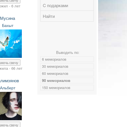
ажечь свечу
C подарками
ожил - 6 лет
Найти
Мусина
Бахыт
Выводить по:
6 мемориалов
ажечь свечу
30 мемориалов
жила - 66 лет
60 мемориалов
алимзянов
90 мемориалов
Альберт
150 мемориалов
ажечь свечу