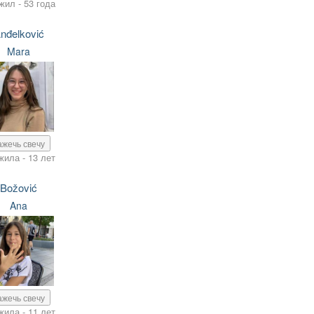
жил - 53 года
nđelković
Mara
ажечь свечу
жила - 13 лет
Božović
Ana
ажечь свечу
жила - 11 лет