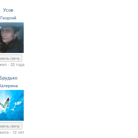
Усов
Георгий
ажечь свечу
жил - 32 года
Брудько
Катерина
ажечь свечу
жила - 12 лет