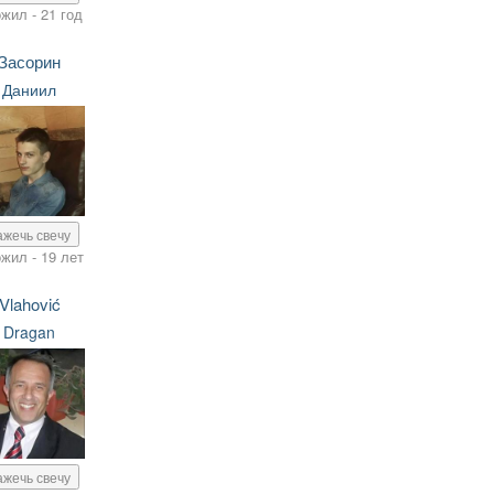
жил - 21 год
Засорин
Даниил
ажечь свечу
жил - 19 лет
Vlahović
Dragan
ажечь свечу