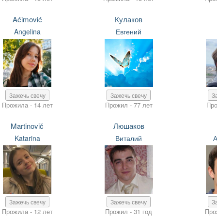
Aćimović
Кулаков
Angelina
Евгений
Зажечь свечу
Зажечь свечу
З
Прожила - 14 лет
Прожил - 77 лет
Про
Martinovič
Люшаков
Katarina
Виталий
А
Зажечь свечу
Зажечь свечу
З
Прожила - 12 лет
Прожил - 31 год
Про