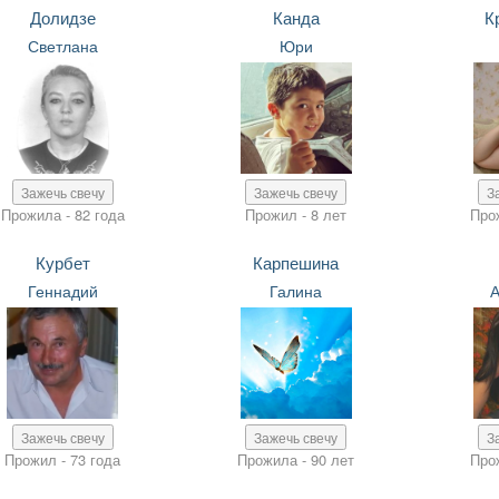
Долидзе
Канда
К
Светлана
Юри
Зажечь свечу
Зажечь свечу
З
Прожила - 82 года
Прожил - 8 лет
Про
Курбет
Карпешина
Геннадий
Галина
Зажечь свечу
Зажечь свечу
З
Прожил - 73 года
Прожила - 90 лет
Про