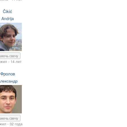
Čikić
Andrija
ажечь свечу
жил - 14 лет
Фролов
лександр
ажечь свечу
жил - 32 года