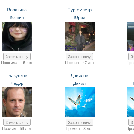
Варакина
Бургомистр
Ксения
Юрий
Зажечь свечу
Зажечь свечу
З
Прожила - 15 лет
Прожил - 47 лет
Про
Глазунков
Давидов
Фёдор
Данил
Зажечь свечу
Зажечь свечу
З
Прожил - 59 лет
Прожил - 8 лет
Про