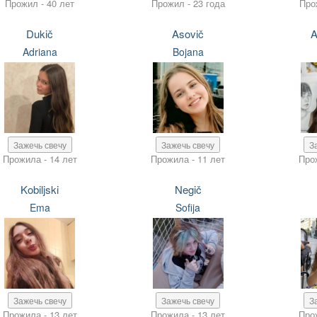
Прожил - 40 лет
Прожил - 23 года
Про
Dukič
Asovič
A
Adriana
Bojana
Зажечь свечу
Зажечь свечу
З
Прожила - 14 лет
Прожила - 11 лет
Про
Kobiljski
Negič
Ema
Sofija
Зажечь свечу
Зажечь свечу
З
Прожила - 13 лет
Прожила - 13 лет
Про