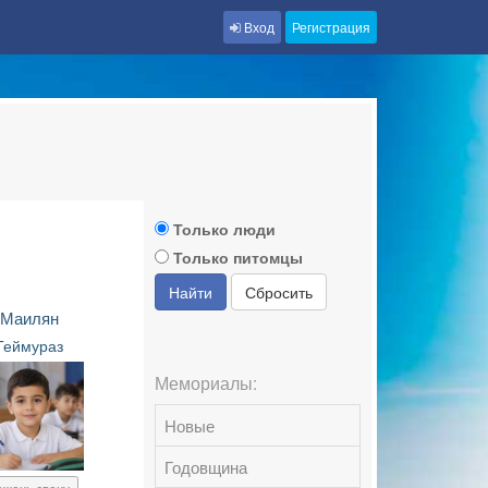
Вход
Регистрация
Только люди
Только питомцы
Найти
Сбросить
Маилян
Теймураз
Мемориалы:
Новые
Годовщина