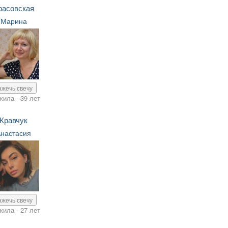
расовская
Марина
ажечь свечу
жила - 39 лет
Кравчук
Анастасия
ажечь свечу
жила - 27 лет