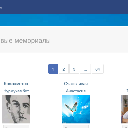
м
вые мемориалы
1
2
3
...
64
Кожахметов
Счастливая
Нурмухамбет
Анастасия