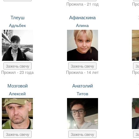
Прожила - 21 год
Про
Тлеуш
Афанаскина
Адльбек
Алина
Зажечь свечу
Зажечь свечу
З
Прожил - 23 года
Прожила - 14 лет
Про
Мозговой
Анатолий
Алексей
Титов
Зажечь свечу
Зажечь свечу
З